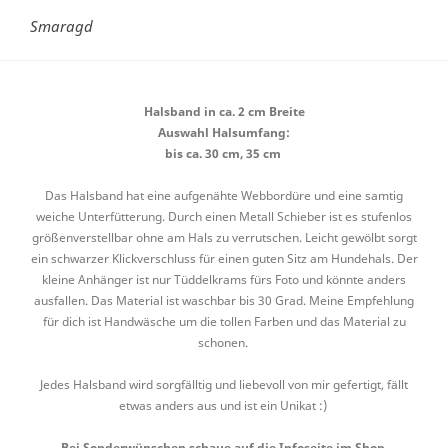
Smaragd
Halsband in ca. 2 cm Breite
Auswahl Halsumfang:
bis ca. 30 cm, 35 cm
Das Halsband hat eine aufgenähte Webbordüre und eine samtig
weiche Unterfütterung. Durch einen Metall Schieber ist es stufenlos
größenverstellbar ohne am Hals zu verrutschen. Leicht gewölbt sorgt
ein schwarzer Klickverschluss für einen guten Sitz am Hundehals. Der
kleine Anhänger ist nur Tüddelkrams fürs Foto und könnte anders
ausfallen. Das Material ist waschbar bis 30 Grad. Meine Empfehlung
für dich ist Handwäsche um die tollen Farben und das Material zu
schonen.
Jedes Halsband wird sorgfälltig und liebevoll von mir gefertigt, fällt
etwas anders aus und ist ein Unikat :)
Bei Sonderwünschen schaue auf die Infoseite im Shop.