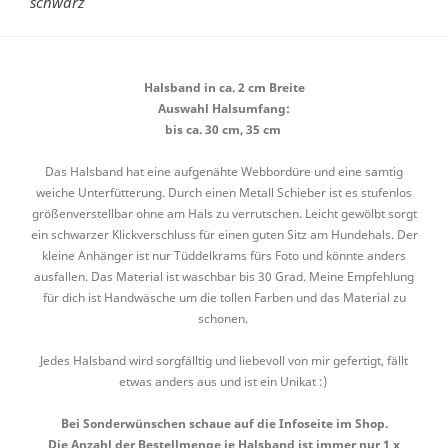
schwarz
Halsband in ca. 2 cm Breite
Auswahl Halsumfang:
bis ca. 30 cm, 35 cm
Das Halsband hat eine aufgenähte Webbordüre und eine samtig
weiche Unterfütterung. Durch einen Metall Schieber ist es stufenlos
größenverstellbar ohne am Hals zu verrutschen. Leicht gewölbt sorgt
ein schwarzer Klickverschluss für einen guten Sitz am Hundehals. Der
kleine Anhänger ist nur Tüddelkrams fürs Foto und könnte anders
ausfallen. Das Material ist waschbar bis 30 Grad. Meine Empfehlung
für dich ist Handwäsche um die tollen Farben und das Material zu
schonen.
Jedes Halsband wird sorgfälltig und liebevoll von mir gefertigt, fällt
etwas anders aus und ist ein Unikat :)
Bei Sonderwünschen schaue auf die Infoseite im Shop.
Die Anzahl der Bestellmenge je Halsband ist immer nur 1 x