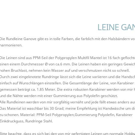
LEINE GA
Die Rundleine Ganove gibt es in tolle Farben, die farblich mit den Halsbändern v
harmonieren.
Die Leinen sind aus PPM-Seil der Polypropylen Multifil Mantel ist 16 fach gefloch
einen einem Durchmesser Ø von ca.6 mm. Die Leinen haben ein geringes Gewich
hohen Bruchlast, nehmen kein Wasser auf und verschmutzen nicht so schnell.
Durch zwei eingeknotete Rundringe lässt sich die Leine variieren und die Handsc
einfach auf Wunschlängen einstellen. Die Gesamtlänge der Leine, von Karabiner
gemessen beträgt ca. 1.85 Meter. Die extra robusten Karabiner werden von mir
und die Nähte werden mit einer Gummierung aus Polyolefin geschützt.
Alle Rundleinen werden von mir sorgfältig vernäht und jede fällt etwas anders au
Das Material ist waschbar bis 30 Grad; meine Empfehlung ist Handwäsche um di
zu schonen. Material: PPM-Seil Polypropylen,Gummierung Polyolefin, Karabiner
Zinkdruckguss, Rundringe Stahl.
Bitte beachte, dass es sich bei den von mir gefertigten Leinen um normale Hobb