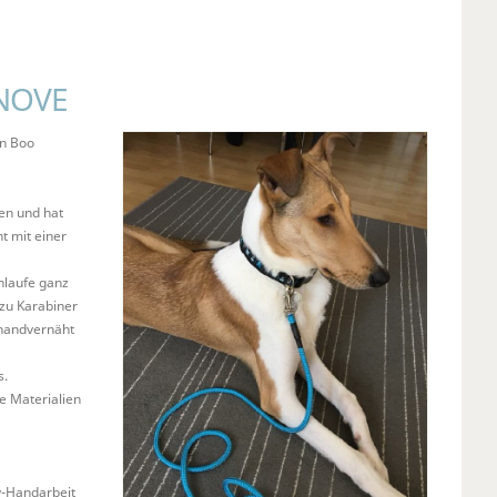
NOVE
on Boo
ten und hat
t mit einer
hlaufe ganz
 zu Karabiner
 handvernäht
s.
e Materialien
y-Handarbeit