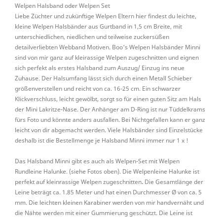
Welpen Halsband oder Welpen Set
Liebe Züchter und zukünftige Welpen Eltern hier findest du leichte,
kleine Welpen Halsbänder aus Gurtband in 1,5 cm Breite, mit
unterschiedlichen, niedlichen und teilweise zuckersüßen
detailverliebten Webband Motiven. Boo's Welpen Halsbänder Minni
sind von mir ganz auf kleirassige Welpen zugeschnitten und eignen
sich perfekt als erstes Halsband zum Auszug/ Einzug ins neue
Zuhause. Der Halsumfang lässt sich durch einen Metall Schieber
größenverstellen und reicht von ca. 16-25 cm. Ein schwarzer
Klickverschluss, leicht gewölbt, sorgt so für einen guten Sitz am Hals
der Mini Lakritze-Nase. Der Anhänger am D-Ring ist nur Tüddelkrams
fürs Foto und könnte anders ausfallen. Bei Nichtgefallen kann er ganz
leicht von dir abgemacht werden. Viele Halsbänder sind Einzelstücke
deshalb ist die Bestellmenge je Halsband Minni immer nur 1 x !
Das Halsband Minni gibt es auch als Welpen-Set mit Welpen
Rundleine Halunke. (siehe Fotos oben). Die Welpenleine Halunke ist
perfekt auf kleinrassige Welpen zugeschnitten
.
Die Gesamtlänge der
Leine beträgt ca. 1.85 Meter und hat einen Durchmesser Ø von ca. 5
mm. Die leichten kleinen Karabiner werden von mir handvernäht und
die Nähte werden mit einer Gummierung geschützt. Die Leine ist