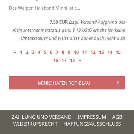
Das Welpen Halsband Minni ist c...
7,50 EUR
(zzgl. Versand Aufgrund des
Kleinunternehmerstatus gem. § 19 UStG erhebe ich keine
Umsatzsteuer und weise diese daher auch nicht aus)
«
1
2
3
4
5
6
7
8
9
10
11
12
13
14
15
16
17
18
»
MINNI HAFEN ROT-BLAU
ZAHLUNG UND VERSAND
IMPRESSUM
AGB
WIDERRUFSRECHT
HAFTUNGSAUSSCHLUSS