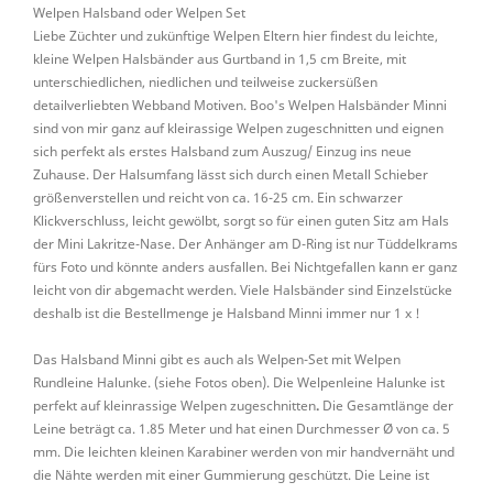
Welpen Halsband oder Welpen Set
Liebe Züchter und zukünftige Welpen Eltern hier findest du leichte,
kleine Welpen Halsbänder aus Gurtband in 1,5 cm Breite, mit
unterschiedlichen, niedlichen und teilweise zuckersüßen
detailverliebten Webband Motiven. Boo's Welpen Halsbänder Minni
sind von mir ganz auf kleirassige Welpen zugeschnitten und eignen
sich perfekt als erstes Halsband zum Auszug/ Einzug ins neue
Zuhause. Der Halsumfang lässt sich durch einen Metall Schieber
größenverstellen und reicht von ca. 16-25 cm. Ein schwarzer
Klickverschluss, leicht gewölbt, sorgt so für einen guten Sitz am Hals
der Mini Lakritze-Nase. Der Anhänger am D-Ring ist nur Tüddelkrams
fürs Foto und könnte anders ausfallen. Bei Nichtgefallen kann er ganz
leicht von dir abgemacht werden. Viele Halsbänder sind Einzelstücke
deshalb ist die Bestellmenge je Halsband Minni immer nur 1 x !
Das Halsband Minni gibt es auch als Welpen-Set mit Welpen
Rundleine Halunke. (siehe Fotos oben). Die Welpenleine Halunke ist
perfekt auf kleinrassige Welpen zugeschnitten
.
Die Gesamtlänge der
Leine beträgt ca. 1.85 Meter und hat einen Durchmesser Ø von ca. 5
mm. Die leichten kleinen Karabiner werden von mir handvernäht und
die Nähte werden mit einer Gummierung geschützt. Die Leine ist