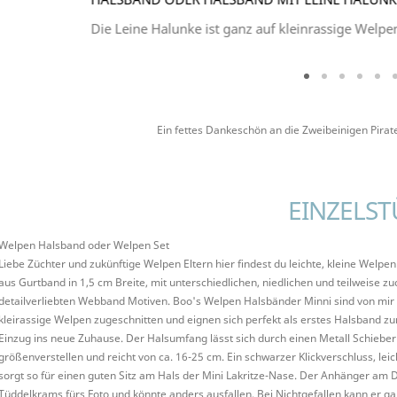
Die Leine Halunke ist ganz auf kleinrassige Welp
Ein fettes Dankeschön an die Zweibeinigen Pirat
EINZELST
Welpen Halsband oder Welpen Set
Liebe Züchter und zukünftige Welpen Eltern hier findest du leichte, kleine Welpe
aus Gurtband in 1,5 cm Breite, mit unterschiedlichen, niedlichen und teilweise z
detailverliebten Webband Motiven. Boo's Welpen Halsbänder Minni sind von mir
kleirassige Welpen zugeschnitten und eignen sich perfekt als erstes Halsband 
Einzug ins neue Zuhause. Der Halsumfang lässt sich durch einen Metall Schieber
größenverstellen und reicht von ca. 16-25 cm. Ein schwarzer Klickverschluss, leic
sorgt so für einen guten Sitz am Hals der Mini Lakritze-Nase. Der Anhänger am D
Tüddelkrams fürs Foto und könnte anders ausfallen. Bei Nichtgefallen kann er ga