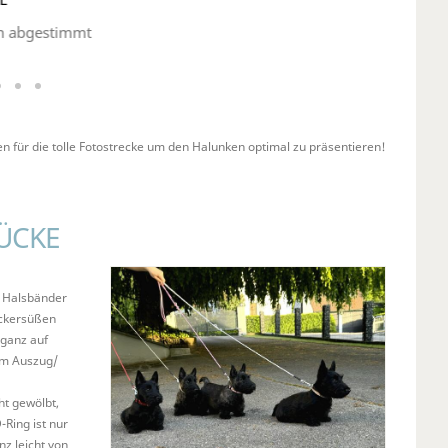
en abgestimmt
en für die tolle Fotostrecke um den Halunken optimal zu präsentieren!
ÜCKE
n Halsbänder
uckersüßen
 ganz auf
zum Auszug/
ht gewölbt,
-Ring ist nur
nz leicht von