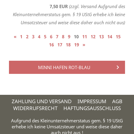
7,50 EUR
(zzgl. Versand Aufgrund des
Kleinunternehmerstatus gem. § 19 UStG erhebe ich keine
Umsatzsteuer und weise diese daher auch nicht aus)
«
1
2
3
4
5
6
7
8
9
10
11
12
13
14
15
16
17
18
19
»
MINNI HAFEN ROT-BLAU
ZAHLUNG UND VERSAND
IMPRESSUM
AGB
WIDERRUFSRECHT
HAFTUNGSAUSSCHLUSS
Aufgrund des Kleinunternehmerstatus gem. § 19 UStG
erhebe ich keine Umsatzsteuer und weise diese daher
auch nicht aus !