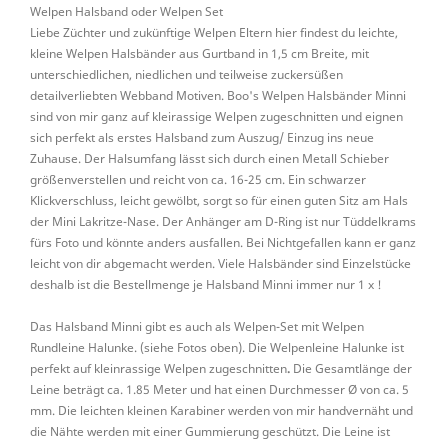
Welpen Halsband oder Welpen Set
Liebe Züchter und zukünftige Welpen Eltern hier findest du leichte,
kleine Welpen Halsbänder aus Gurtband in 1,5 cm Breite, mit
unterschiedlichen, niedlichen und teilweise zuckersüßen
detailverliebten Webband Motiven. Boo's Welpen Halsbänder Minni
sind von mir ganz auf kleirassige Welpen zugeschnitten und eignen
sich perfekt als erstes Halsband zum Auszug/ Einzug ins neue
Zuhause. Der Halsumfang lässt sich durch einen Metall Schieber
größenverstellen und reicht von ca. 16-25 cm. Ein schwarzer
Klickverschluss, leicht gewölbt, sorgt so für einen guten Sitz am Hals
der Mini Lakritze-Nase. Der Anhänger am D-Ring ist nur Tüddelkrams
fürs Foto und könnte anders ausfallen. Bei Nichtgefallen kann er ganz
leicht von dir abgemacht werden. Viele Halsbänder sind Einzelstücke
deshalb ist die Bestellmenge je Halsband Minni immer nur 1 x !
Das Halsband Minni gibt es auch als Welpen-Set mit Welpen
Rundleine Halunke. (siehe Fotos oben). Die Welpenleine Halunke ist
perfekt auf kleinrassige Welpen zugeschnitten
.
Die Gesamtlänge der
Leine beträgt ca. 1.85 Meter und hat einen Durchmesser Ø von ca. 5
mm. Die leichten kleinen Karabiner werden von mir handvernäht und
die Nähte werden mit einer Gummierung geschützt. Die Leine ist