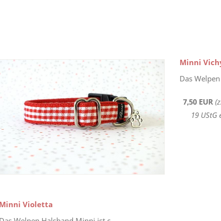
Minni Vich
Das Welpen 
7,50 EUR
(
19 UStG 
Minni Violetta
Das Welpen Halsband Minni ist c...