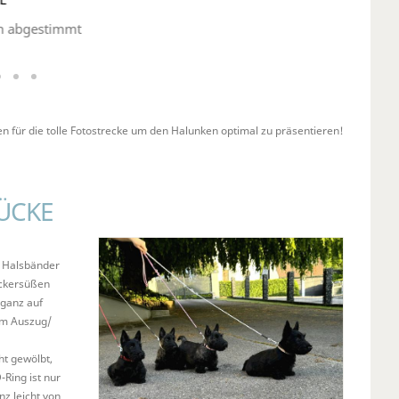
en abgestimmt
en für die tolle Fotostrecke um den Halunken optimal zu präsentieren!
ÜCKE
n Halsbänder
uckersüßen
 ganz auf
zum Auszug/
ht gewölbt,
-Ring ist nur
nz leicht von