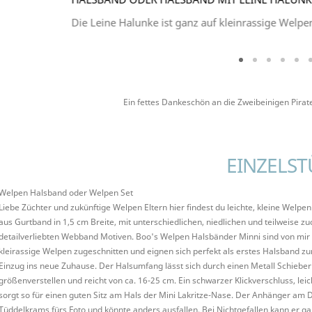
Die Leine Halunke ist ganz auf kleinrassige Welp
Ein fettes Dankeschön an die Zweibeinigen Pirat
EINZELST
Welpen Halsband oder Welpen Set
Liebe Züchter und zukünftige Welpen Eltern hier findest du leichte, kleine Welpe
aus Gurtband in 1,5 cm Breite, mit unterschiedlichen, niedlichen und teilweise z
detailverliebten Webband Motiven. Boo's Welpen Halsbänder Minni sind von mir
kleirassige Welpen zugeschnitten und eignen sich perfekt als erstes Halsband 
Einzug ins neue Zuhause. Der Halsumfang lässt sich durch einen Metall Schieber
größenverstellen und reicht von ca. 16-25 cm. Ein schwarzer Klickverschluss, leic
sorgt so für einen guten Sitz am Hals der Mini Lakritze-Nase. Der Anhänger am D
Tüddelkrams fürs Foto und könnte anders ausfallen. Bei Nichtgefallen kann er ga